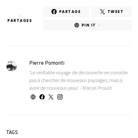
PARTAGE
TWEET
6
PARTAGES
PIN IT
6
Pierre Pomonti
'Le véritable voyage de découverte ne consiste
pas à chercher de nouveaux paysages, mais à
avoir de nouveaux yeux.' - Marcel Proust
TAGS