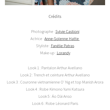
Crédits
Photographe :
Sylvie Castioni
Actrice :
Anne-Solenne Hatte
Styliste :
Fanélie Patras
Make-up :
Lorandy
Look 1 : Pantalon Arthur Avellano
Look 2 : Trench et ceinture Arthur Avellano
Look 3 : Couronne vietnamienne O’ Ng et top Manish Arora
Look 4 : Robe Kimono Yumi Katsura
Look 5 : Áo Dài Anso
Look 6 : Robe Léonard Paris