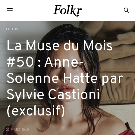
ÉDITOS
La Muse du Mois
#50 : Anne-
Solenne Hatte par
Sylvie Castioni
(exclusif)
27 MARS 2019