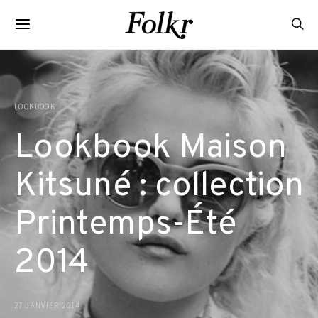
LOOKBOOK
Lookbook Maison
Kitsuné : collection
Printemps-Été
2014
27 JANVIER 2014