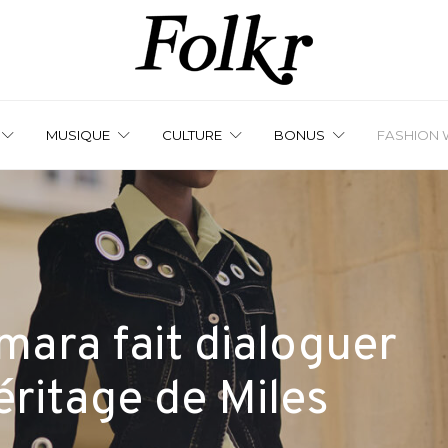
MUSIQUE
CULTURE
BONUS
FASHION 
mara fait dialoguer
éritage de Miles