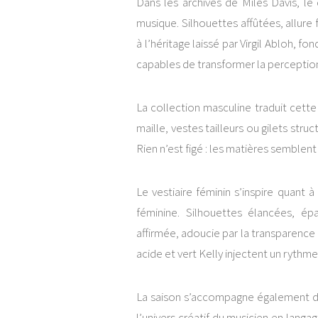
Dans les archives de Miles Davis, le
musique. Silhouettes affûtées, allure 
à l’héritage laissé par
Virgil Abloh
, fon
capables de transformer la perceptio
La collection masculine traduit cett
maille, vestes tailleurs ou gilets stru
Rien n’est figé : les matières semblent
Le vestiaire féminin s’inspire quant à
féminine. Silhouettes élancées, é
affirmée, adoucie par la transparence
acide et vert Kelly injectent un ryth
La saison s’accompagne également d’u
l’univers créatif du musicien en lang