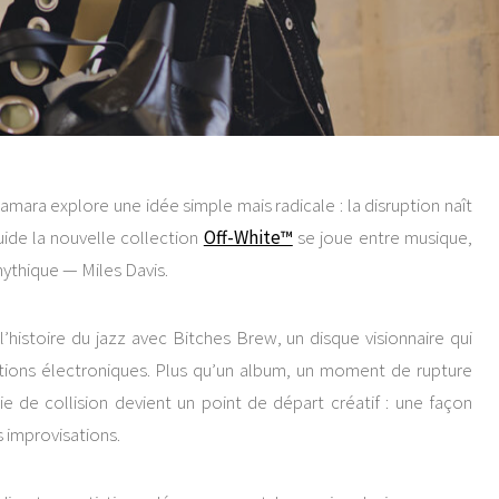
Kamara
explore une idée simple mais radicale : la disruption naît
uide la nouvelle collection
Off-White™
se joue entre musique,
 mythique —
Miles Davis
.
l’histoire du jazz avec
Bitches Brew
, un disque visionnaire qui
ations électroniques. Plus qu’un album, un moment de rupture
ie de collision devient un point de départ créatif : une façon
improvisations.