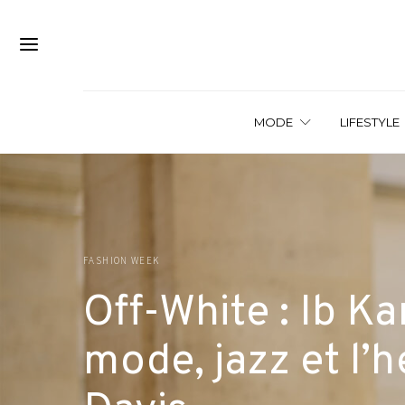
MODE
LIFESTYLE
FASHION WEEK
Off-White : Ib Ka
mode, jazz et l’h