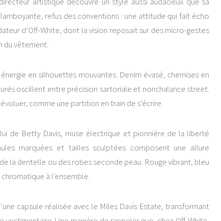
 directeur artistique découvre un style aussi audacieux que sa
flamboyante, refus des conventions : une attitude qui fait écho
dateur d’Off-White, dont la vision reposait sur des micro-gestes
n du vêtement.
e énergie en silhouettes mouvantes. Denim évasé, chemises en
cturés oscillent entre précision sartoriale et nonchalance street.
 évoluer, comme une partition en train de s’écrire.
 lui de
Betty Davis
, muse électrique et pionnière de la liberté
paules marquées et tailles sculptées composent une allure
 de la dentelle ou des robes seconde peau. Rouge vibrant, bleu
me chromatique à l’ensemble.
ne capsule réalisée avec le Miles Davis Estate, transformant
age vestimentaire. Une manière de rappeler que, chez Off-White,