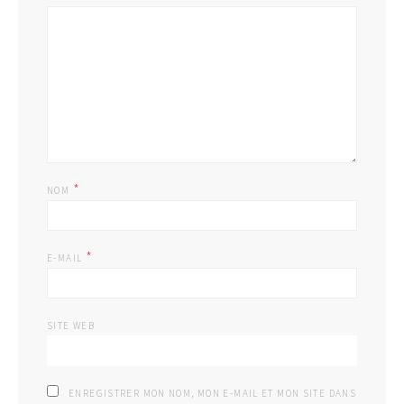
*
NOM
*
E-MAIL
SITE WEB
ENREGISTRER MON NOM, MON E-MAIL ET MON SITE DANS