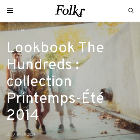
LOOKBOOK
Lookbook The
Hundreds :
collection
Printemps-Été
2014
15 JANVIER 2014