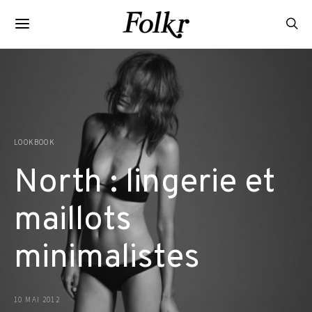
LOOKBOOK
North : lingerie et
maillots
minimalistes
10 MAI 2012