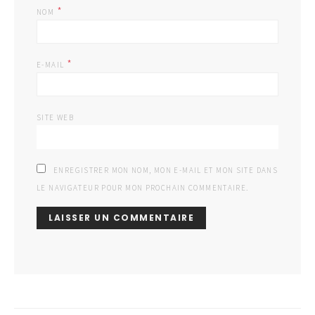
*
NOM
*
E-MAIL
SITE WEB
ENREGISTRER MON NOM, MON E-MAIL ET MON SITE DANS
LE NAVIGATEUR POUR MON PROCHAIN COMMENTAIRE.