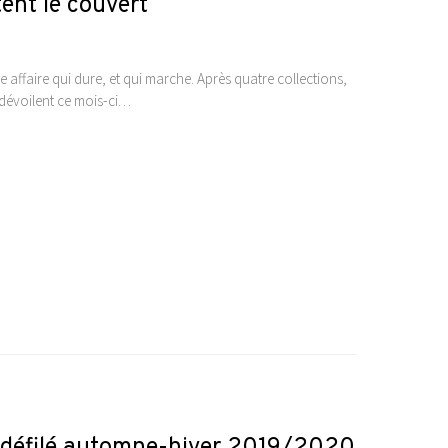
tent le couvert
e affaire qui dure, et qui marche. Après quatre collections,
 dévoilent ce mois-ci…
 le défilé automne-hiver 2019/2020