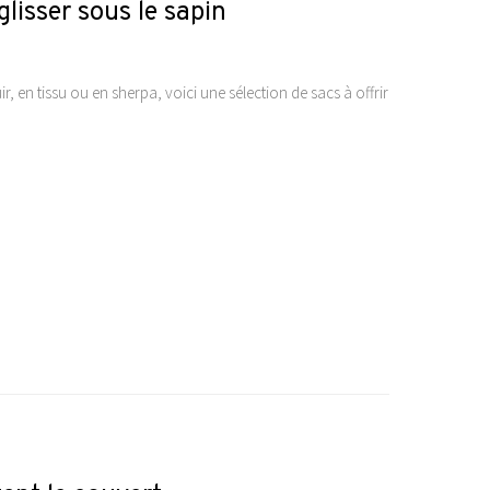
lisser sous le sapin
, en tissu ou en sherpa, voici une sélection de sacs à offrir