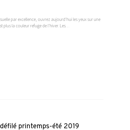
uelle par excellence, ouvrez aujourd’hui les yeux sur une
t plus la couleur refuge de l’hiver. Les…
e défilé printemps-été 2019