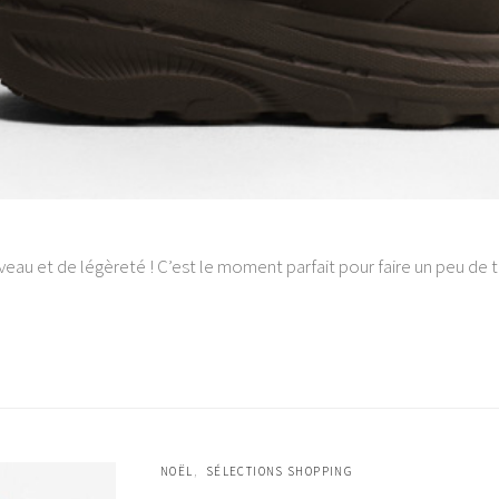
uveau et de légèreté ! C’est le moment parfait pour faire un peu de t
NOËL
SÉLECTIONS SHOPPING