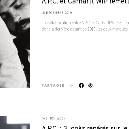
A.P.C. et Carhartt WIP remet
18 DÉCEMBRE 2019
La collaboration entre A.P.C. et Carhartt WIP est un
dont la dernière datant de 2013, les deux marques
PARTAGER
FASHION WEEK
A.P.C. : 3 looks repérés sur