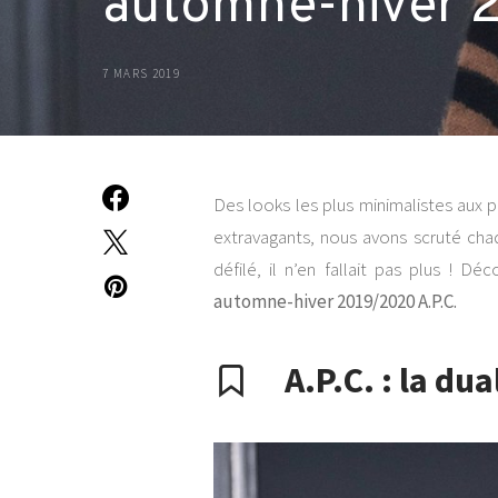
automne-hiver 
7 MARS 2019
Des looks les plus minimalistes aux 
extravagants, nous avons scruté chaqu
défilé, il n’en fallait pas plus ! D
automne-hiver 2019/2020 A.P.C.
A.P.C. : la du