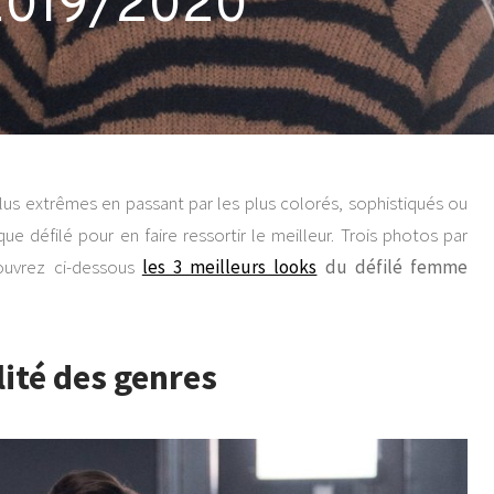
2019/2020
plus extrêmes en passant par les plus colorés, sophistiqués ou
e défilé pour en faire ressortir le meilleur. Trois photos par
écouvrez ci-dessous
les 3 meilleurs looks
du défilé femme
alité des genres