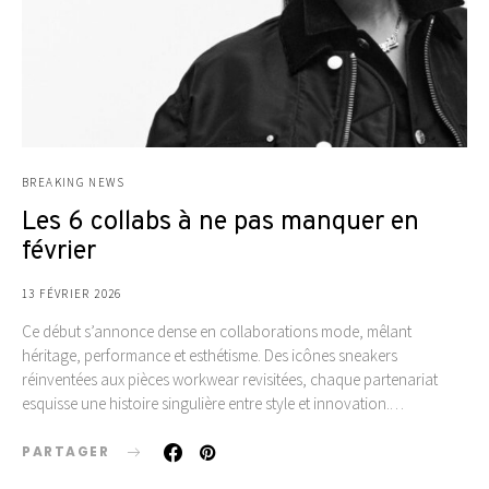
BREAKING NEWS
Les 6 collabs à ne pas manquer en
février
13 FÉVRIER 2026
Ce début s’annonce dense en collaborations mode, mêlant
héritage, performance et esthétisme. Des icônes sneakers
réinventées aux pièces workwear revisitées, chaque partenariat
esquisse une histoire singulière entre style et innovation.…
PARTAGER