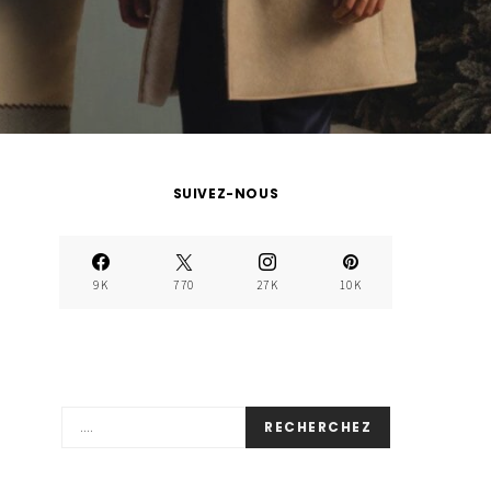
SUIVEZ-NOUS
9K
770
27K
10K
RECHERCHEZ