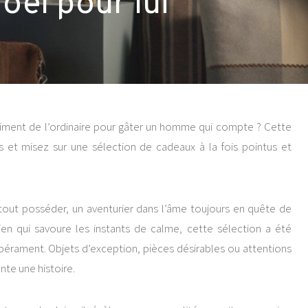
oël pour lui
raiment de l’ordinaire pour gâter un homme qui compte ? Cette
s et misez sur une sélection de cadeaux à la fois pointus et
 tout posséder, un aventurier dans l’âme toujours en quête de
ien qui savoure les instants de calme, cette sélection a été
rament. Objets d’exception, pièces désirables ou attentions
nte une histoire.