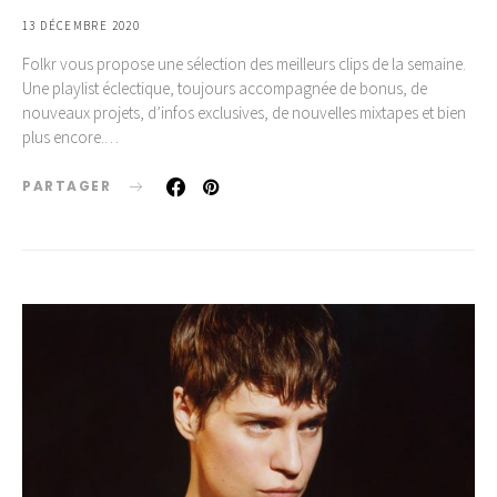
13 DÉCEMBRE 2020
Folkr vous propose une sélection des meilleurs clips de la semaine.
Une playlist éclectique, toujours accompagnée de bonus, de
nouveaux projets, d’infos exclusives, de nouvelles mixtapes et bien
plus encore.…
PARTAGER