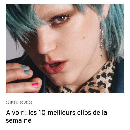
CLIPS & SOUNDS
A voir : les 10 meilleurs clips de la
semaine