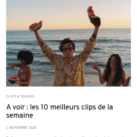
CLIPS & SOUNDS
A voir : les 10 meilleurs clips de la
semaine
1 NOVEMBRE 2020