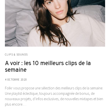
CLIPS & SOUNDS
A voir : les 10 meilleurs clips de la
semaine
4 OCTOBRE 2020
Folkr vous propose une sélection des meilleurs clips de la semaine.
Une playlist éclectique, toujours accompagnée de bonus, de
nouveaux projets, d’infos exclusives, de nouvelles mixtapes et bien
plus encore.…