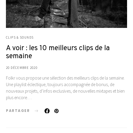
CLIPS & SOUNDS
A voir : les 10 meilleurs clips de la
semaine
20 DÉCEMBRE 2020
Folkr vous propose une sélection des meilleurs clips de la semaine.
Une playlist éclectique, toujours accompagnée de bonus, de
nouveaux projets, d’infos exclusives, de nouvelles mixtapes et bien
plus encore.…
PARTAGER