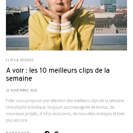
CLIPS & SOUNDS
A voir : les 10 meilleurs clips de la
semaine
22 NOVEMBRE 2020
Folkr vous propose une sélection des meilleurs clips de la semaine.
Une playlist éclectique, toujours accompagnée de bonus, de
nouveaux projets, d’infos exclusives, de nouvelles mixtapes et bien
plus encore.…