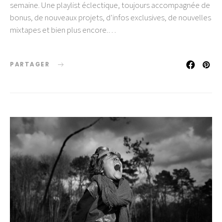
semaine. Une playlist éclectique, toujours accompagnée de
bonus, de nouveaux projets, d’infos exclusives, de nouvelles
mixtapes et bien plus encore.…
PARTAGER