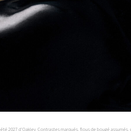
é 2027 d’Oakley. Contrastes marqués, flous de bougé assumés, corps