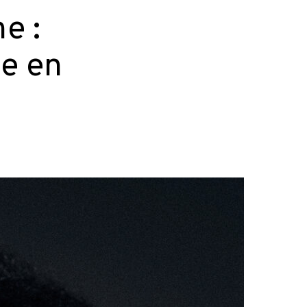
e :
e en