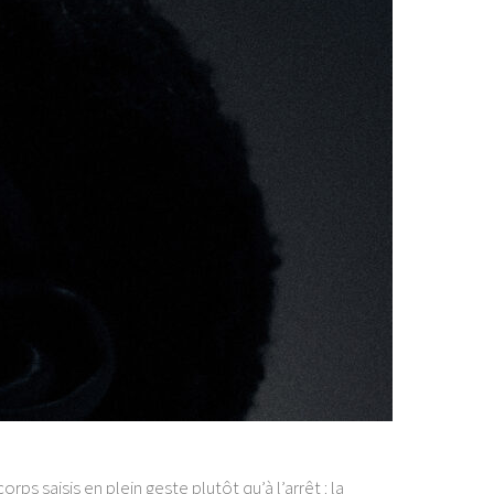
 saisis en plein geste plutôt qu’à l’arrêt : la