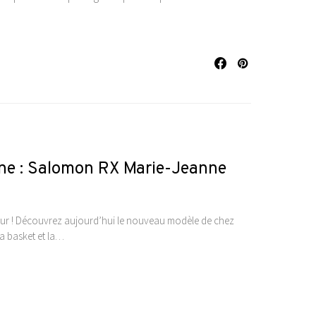
ine : Salomon RX Marie-Jeanne
œur ! Découvrez aujourd’hui le nouveau modèle de chez
a basket et la…