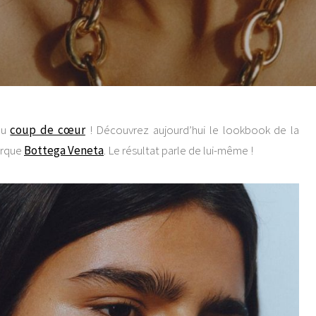
au
coup de cœur
! Découvrez aujourd’hui le lookbook de la
arque
Bottega Veneta
. Le résultat parle de lui-même !