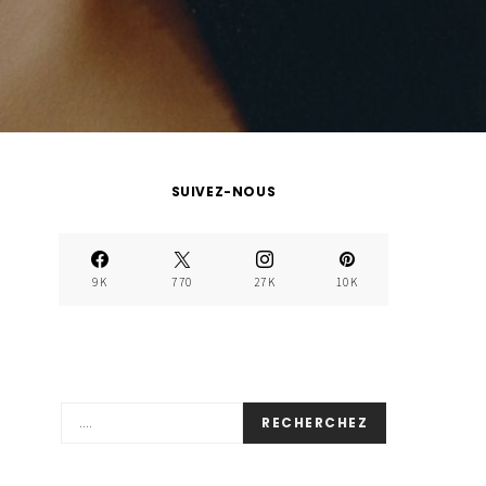
SUIVEZ-NOUS
9K
770
27K
10K
RECHERCHEZ