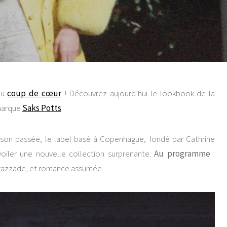
au
coup de cœur
! Découvrez aujourd’hui le lookbook de la
 marque
Saks Potts
.
ison passée, le label basé à Copenhague, fondé par Cathrine
oiler une nouvelle collection surprenante.
Au programme
:
razzade, et romance assumée.