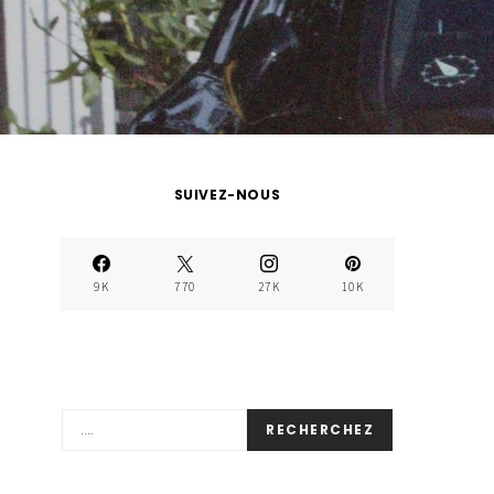
SUIVEZ-NOUS
9K
770
27K
10K
RECHERCHEZ