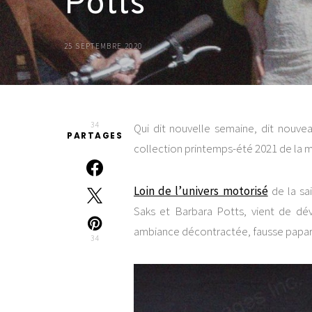
Potts
25 SEPTEMBRE 2020
34
Qui dit nouvelle semaine, dit nouve
PARTAGES
collection printemps-été 2021 de la
Loin de l’univers motorisé
de la sa
Saks et Barbara Potts, vient de dév
ambiance décontractée, fausse papa
34