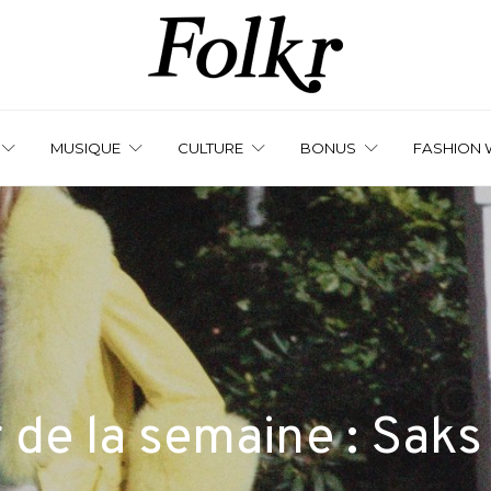
MUSIQUE
CULTURE
BONUS
FASHION 
de la semaine : Saks