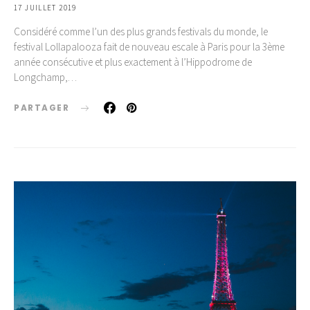
17 JUILLET 2019
Considéré comme l’un des plus grands festivals du monde, le
festival Lollapalooza fait de nouveau escale à Paris pour la 3ème
année consécutive et plus exactement à l’Hippodrome de
Longchamp,…
PARTAGER