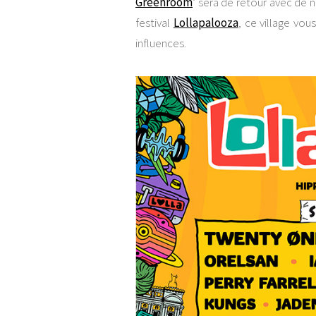
Greenroom
‘ sera de retour avec de
festival
Lollapalooza
, ce village vou
influences.