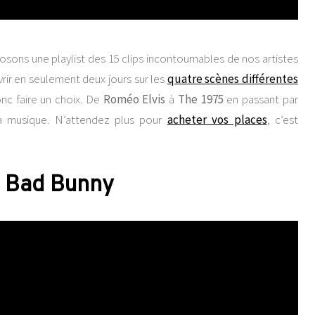
sons une playlist des 15 clips incontournables de nos artistes
rir en seulement deux jours sur les
quatre scènes différentes
donc faire un choix. De
Roméo Elvis
à
The 1975
en passant par
 la musique. N’attendez plus pour
acheter vos places
, c’est
Bad Bunny