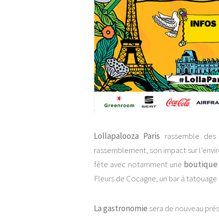
Lollapalooza Paris
rassemble des 
rassemblement, son impact sur l’envir
fête avec notamment une
boutique
Fleurs de Cocagne, un bar à tatouage 
La gastronomie
sera de nouveau prése