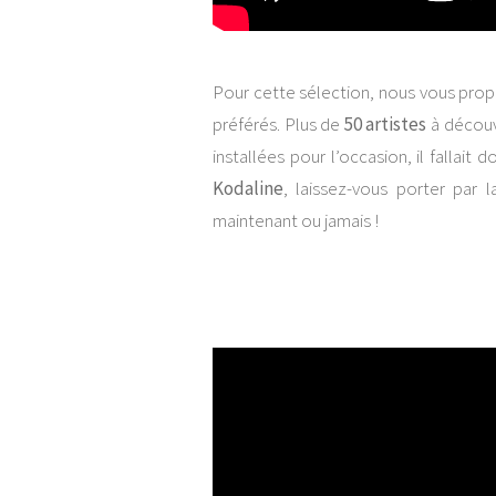
Pour cette sélection, nous vous propo
préférés. Plus de
50 artistes
à découv
installées pour l’occasion, il fallait 
Kodaline
, laissez-vous porter par
maintenant ou jamais !