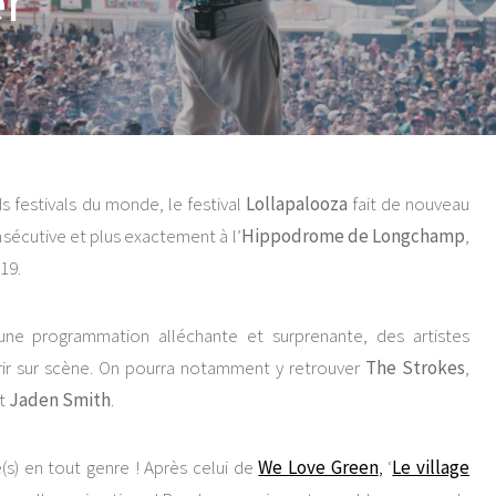
er
 festivals du monde, le festival
Lollapalooza
fait de nouveau
sécutive et plus exactement à l’
Hippodrome de Longchamp
,
19.
une programmation alléchante et surprenante, des artistes
rir sur scène. On pourra notamment y retrouver
The Strokes
,
t
Jaden Smith
.
e(s) en tout genre ! Après celui de
We Love Green
,
‘
Le village