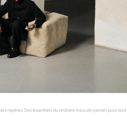
es repères. Des essentiels du vestiaire masculin pensés pour durer,