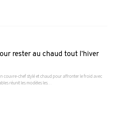
ur rester au chaud tout l’hiver
n couvre-chef stylé et chaud pour affronter le froid avec
ables réunit les modèles les…