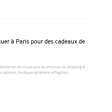
uer à Paris pour des cadeaux de
itable terrain de chasse pour les amoureux du shopping et
les adresses, boutiques éphémères et flagships…