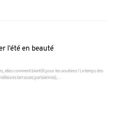
r l’été en beauté
stes, elles comment bientôt pour les aoutiens ! Le temps des
meilleures terrasses parisiennes),…