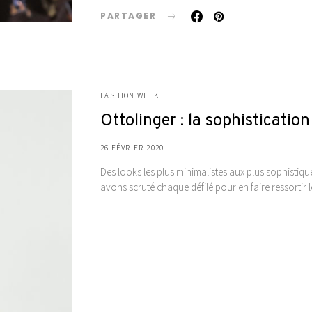
PARTAGER
FASHION WEEK
Ottolinger : la sophistication
26 FÉVRIER 2020
Des looks les plus minimalistes aux plus sophistiq
avons scruté chaque défilé pour en faire ressortir