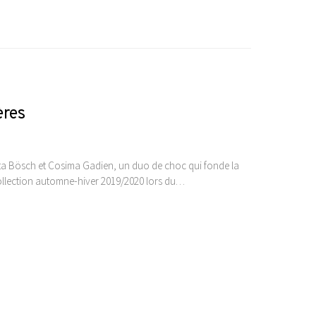
ères
ista Bösch et Cosima Gadien, un duo de choc qui fonde la
collection automne-hiver 2019/2020 lors du…