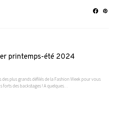
nger printemps-été 2024
ses des plus grands défilés de la Fashion Week pour vous
emps forts des backstages ! A quelques…