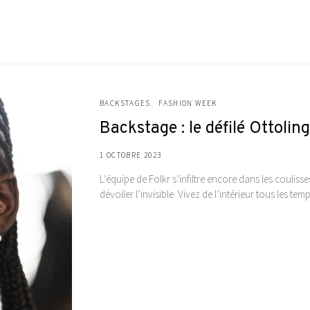
BACKSTAGES
FASHION WEEK
Backstage : le défilé Ottoli
1 OCTOBRE 2023
L’équipe de Folkr s’infiltre encore dans les coulis
dévoiler l’invisible. Vivez de l’intérieur tous les t