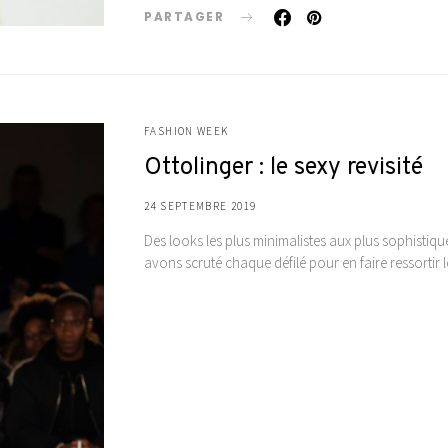
PARTAGER
FASHION WEEK
Ottolinger : le sexy revisité
24 SEPTEMBRE 2019
Des looks les plus minimalistes aux plus sophistiq
avons scruté chaque défilé pour en faire ressortir 