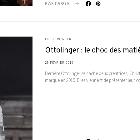
PARTAGER
FASHION WEEK
Ottolinger : le choc des mati
25 FÉVRIER 2019
Derrière Ottolinger se cache deux créatrices, Chr
marque en 2015. Elles viennent de présenter leur 