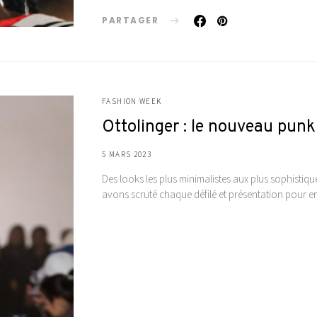
PARTAGER
FASHION WEEK
Ottolinger : le nouveau punk
5 MARS 2023
Des looks les plus minimalistes aux plus sophistiq
avons scruté chaque défilé et présentation pour en