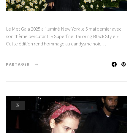
Le Met Gala 2025 a illuminé New York le 5 mai dernier avec
son thème percutant : « Superfine: Tailoring Black Style ».
Cette édition rend hommage au dandysme noir,…
PARTAGER