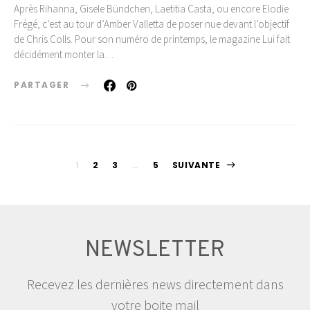
Après Rihanna, Gisele Bündchen, Laetitia Casta, ou encore Elodie
Frégé, c’est au tour d’Amber Valletta de poser nue devant l’objectif
de Chris Colls. Pour son numéro de printemps, le magazine Lui fait
décidément monter la…
PARTAGER
Pagination
1
2
3
…
5
SUIVANTE
des
publications
NEWSLETTER
Recevez les dernières news directement dans
votre boite mail