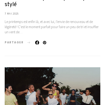
stylé
7 MAI 2025
Le printemps est enfin là, et avec lui, l’envie de renouveau et de
légèreté ! C’est le moment parfait pour faire un peu de tri et insuffler
un vent de…
PARTAGER