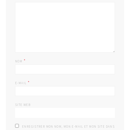
*
NOM
*
E-MAIL
SITE WEB
ENREGISTRER MON NOM, MON E-MAIL ET MON SITE DANS