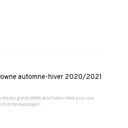
 Browne automne-hiver 2020/2021
ses des plus grands défilés de la Fashion Week pour vous
emps forts des backstages !…