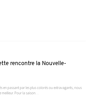
tte rencontre la Nouvelle-
ués en passant par les plus colorés ou extravagants, nous
le meilleur. Pour la saison…