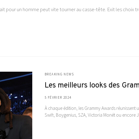
it pour un homme peut vite tourner au casse-tête. Exit les choix tr
BREAKING NEWS
Les meilleurs looks des Gr
5 FÉVRIER 2024
À chaque édition, les Grammy Awards réunissent un
Swift, Boygenius, SZA, Victoria Monét ou encore