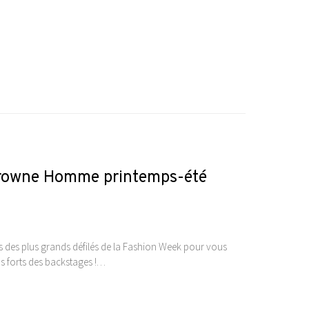
 Browne Homme printemps-été
ses des plus grands défilés de la Fashion Week pour vous
emps forts des backstages !…