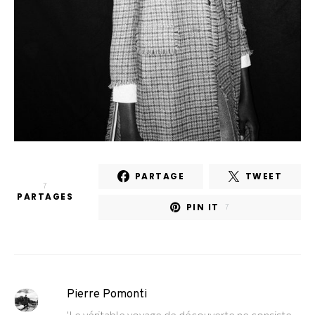
PARTAGE
TWEET
7
PARTAGES
PIN IT
7
Pierre Pomonti
'Le véritable voyage de découverte ne consiste