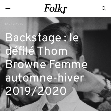
BACKSTAGES
Backstage : le
défilé Thom
Browne Femme
automne-hiver
2019/2020
5 MARS 2019