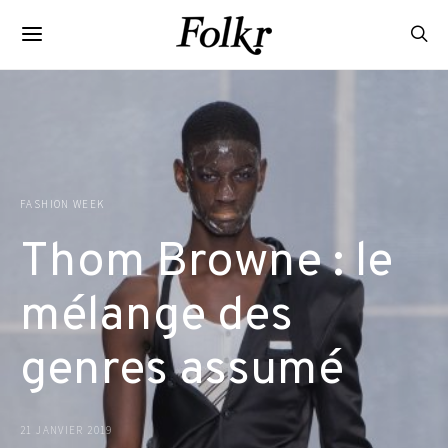
FASHION WEEK
Thom Browne : le
mélange des
genres assumé
21 JANVIER 2019