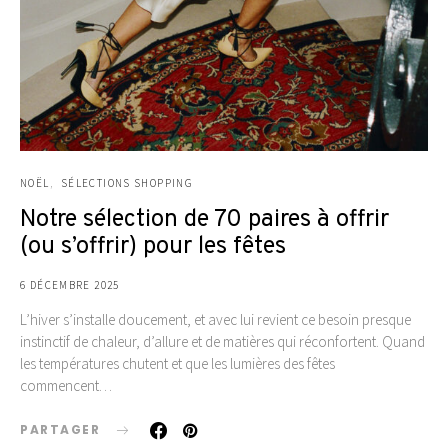
NOËL
SÉLECTIONS SHOPPING
Notre sélection de 70 paires à offrir
(ou s’offrir) pour les fêtes
6 DÉCEMBRE 2025
L’hiver s’installe doucement, et avec lui revient ce besoin presque
instinctif de chaleur, d’allure et de matières qui réconfortent. Quand
les températures chutent et que les lumières des fêtes
commencent…
PARTAGER