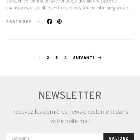
Vans, en collaboration avec Rhude, a dévoilé une paire de
chaussures, disponibles en trois coloris, fortement imprégnée de…
PARTAGER
Pagination
1
2
3
4
SUIVANTE
des
publications
NEWSLETTER
Recevez les dernières news directement dans
votre boite mail
VALIDEZ