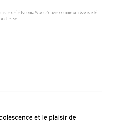
aris, le défilé Paloma Wool s’ouvre comme un rêve éveillé.
houettes se…
dolescence et le plaisir de