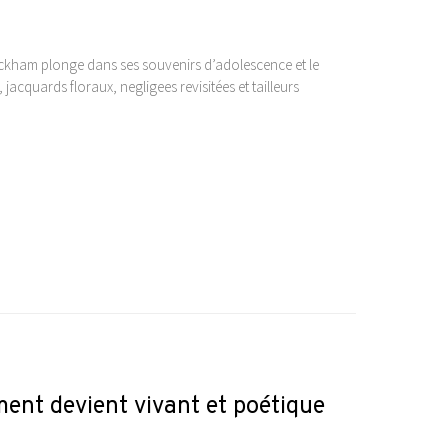
eckham plonge dans ses souvenirs d’adolescence et le
, jacquards floraux, negligees revisitées et tailleurs
ment devient vivant et poétique