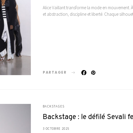
Alice Vaillant transforme la mode en mouvement. À 
et abstraction, discipline et liberté. Chaque sil
PARTAGER
BACKSTAGES
Backstage : le défilé Seval
3 OCTOBRE 2025