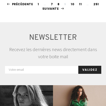
Pagination
PRÉCÉDENTE
1
…
7
8
9
10
11
…
251
SUIVANTE
des
publications
NEWSLETTER
Recevez les dernières news directement dans
votre boite mail
VALIDEZ