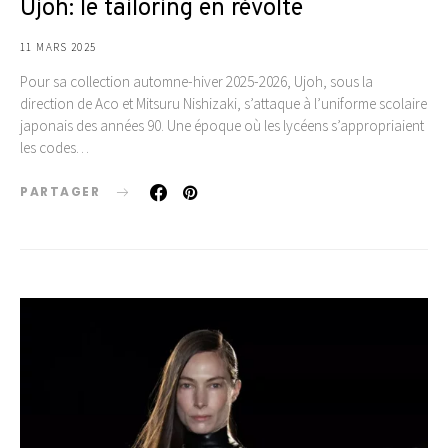
Ujoh: le tailoring en révolte
11 MARS 2025
Pour sa collection automne-hiver 2025-2026, Ujoh, sous la
direction de Aco et Mitsuru Nishizaki, s’attaque à l’uniforme scolaire
japonais des années 90. Une époque où les lycéens s’appropriaient
les codes…
PARTAGER