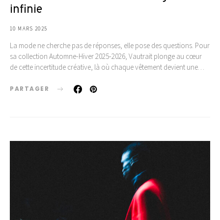
infinie
10 MARS 2025
La mode ne cherche pas de réponses, elle pose des questions. Pour
sa collection Automne-Hiver 2025-2026, Vautrait plonge au cœur
de cette incertitude créative, là où chaque vêtement devient une…
PARTAGER