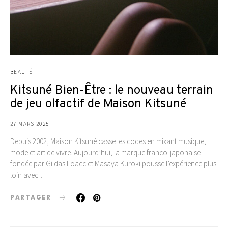
BEAUTÉ
Kitsuné Bien-Être : le nouveau terrain
de jeu olfactif de Maison Kitsuné
27 MARS 2025
Depuis 2002, Maison Kitsuné casse les codes en mixant musique,
mode et art de vivre. Aujourd’hui, la marque franco-japonaise
fondée par Gildas Loaëc et Masaya Kuroki pousse l’expérience plus
loin avec…
PARTAGER