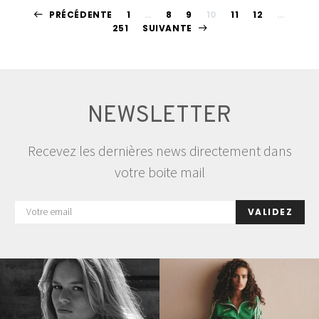
Pagination
PRÉCÉDENTE
1
…
8
9
10
11
12
…
251
SUIVANTE
des
publications
NEWSLETTER
Recevez les dernières news directement dans
votre boite mail
VALIDEZ