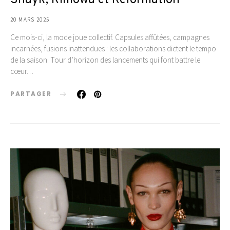
Shayk, Rimowa et Reformation
20 MARS 2025
Ce mois-ci, la mode joue collectif. Capsules affûtées, campagnes
incarnées, fusions inattendues : les collaborations dictent le tempo
de la saison. Tour d’horizon des lancements qui font battre le
cœur…
PARTAGER