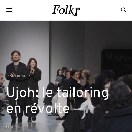
FASHION WEEK
Ujoh: le tailoring
en révolte
11 MARS 2025