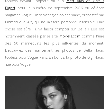
topless devant l’objectif du duo
Mert Alas et Marcus
Pigott
pour le numéro de septembre 2016 du célèbre
magazine Vogue. Un shooting en noir et blanc, orchestré par
Emmanuelle Alt, qui ne laissera personne insensible. Une
chose est sûre : il va falloir compter sur Bella ! Elle est
notamment classée par le site
Models.com
comme l’une
des 50 mannequins les plus influentes du moment.
Découvrez dès maintenant les photos de Bella Hadid
topless pour Vogue Paris. En bonus, la photo de Gigi Hadid
nue pour Vogue.