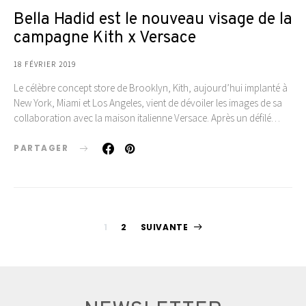
Bella Hadid est le nouveau visage de la
campagne Kith x Versace
18 FÉVRIER 2019
Le célèbre concept store de Brooklyn, Kith, aujourd’hui implanté à
New York, Miami et Los Angeles, vient de dévoiler les images de sa
collaboration avec la maison italienne Versace. Après un défilé…
PARTAGER
Pagination
1
2
SUIVANTE
des
publications