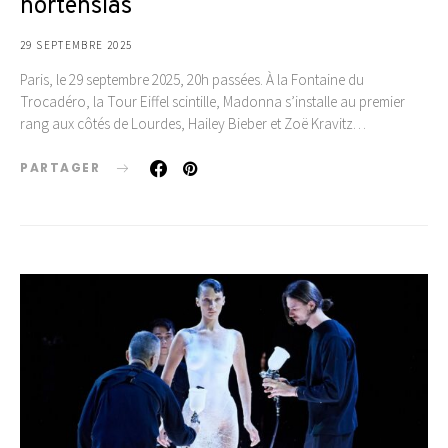
hortensias
29 SEPTEMBRE 2025
Paris, le 29 septembre 2025, 20h passées. À la Fontaine du
Trocadéro, la Tour Eiffel scintille, Madonna s’installe au premier
rang aux côtés de Lourdes, Hailey Bieber et Zoë Kravitz…
PARTAGER