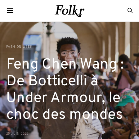
FASHION WEEK
Feng Chen Wang :
De Botticelli à
Under Armour, le
choc des mondes
25 JUIN 2026