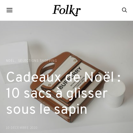
NOËL
SÉLECTIONS SHOPPING
Cadeaux de Noël :
10 sacs à glisser
sous le sapin
10 DÉCEMBRE 2020