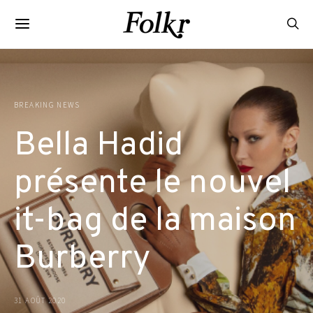
BREAKING NEWS
Bella Hadid
présente le nouvel
it-bag de la maison
Burberry
31 AOÛT 2020