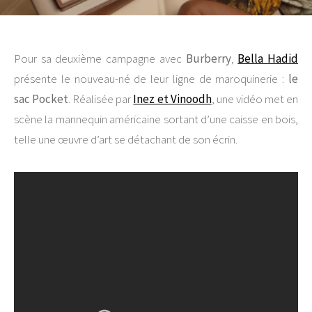
Pour sa deuxième campagne avec
Burberry
,
Bella Hadid
présente le nouveau-né de leur ligne de maroquinerie :
le
sac Pocket
. Réalisée par
Inez et Vinoodh
, une vidéo met en
scène la mannequin américaine sortant d’une caisse en bois,
telle une œuvre d’art se détachant de son écrin.