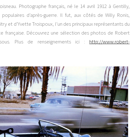
sneau. Photographe français, né le 14 avril 1912 à Gentilly,
populaires d’après-guerre. Il fut, aux côtés de Willy Ronis,
try et d’Yvette Troispoux, l’un des principaux représentants du
te française. Découvrez une sélection des photos de Robert
ssous. Plus de renseignements ici :
http://www.robert-