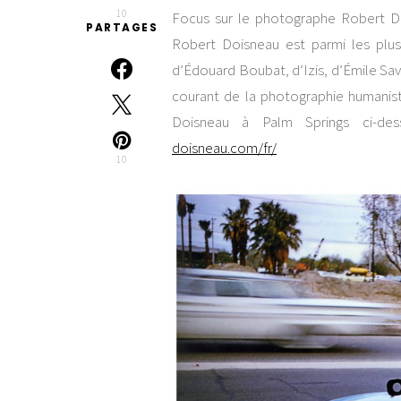
10
Focus sur le photographe Robert Doi
PARTAGES
Robert Doisneau est parmi les plus 
d’Édouard Boubat, d’Izis, d’Émile Savi
courant de la photographie humanis
Doisneau à Palm Springs ci-de
doisneau.com/fr/
10