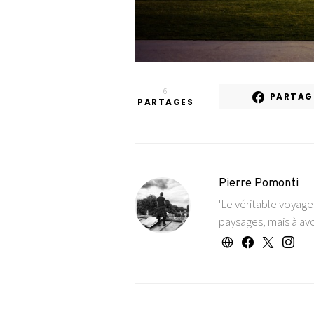
6
PARTAG
PARTAGES
Pierre Pomonti
'Le véritable voyag
paysages, mais à avo