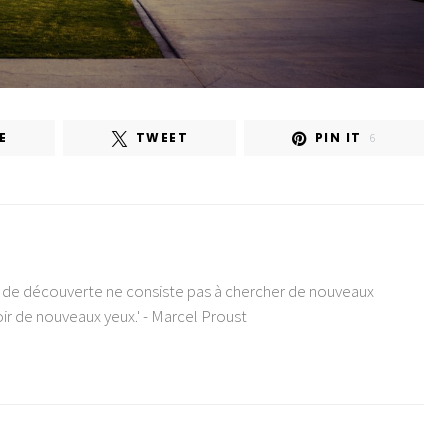
E
TWEET
PIN IT
6
e de découverte ne consiste pas à chercher de nouveaux
ir de nouveaux yeux.' - Marcel Proust