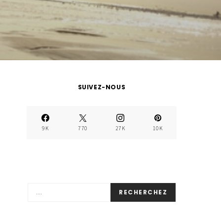
SUIVEZ-NOUS
9K
770
27K
10K
RECHERCHEZ