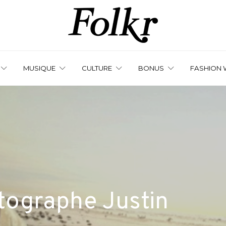
MUSIQUE
CULTURE
BONUS
FASHION 
otographe Justin