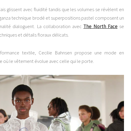
is glissent avec fluidité tandis que les volumes se révèlent en
anza technique brodé et superpositions pastel composent un
nalité dialoguent. La collaboration avec
The North Face
se
niques et détails floraux délicats.
rformance textile, Cecilie Bahnsen propose une mode en
où le vêtement évolue avec celle qui le porte.