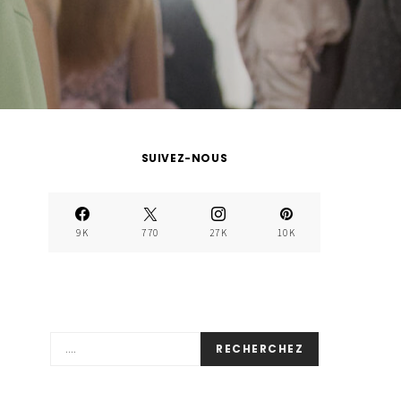
SUIVEZ-NOUS
9K
770
27K
10K
RECHERCHEZ