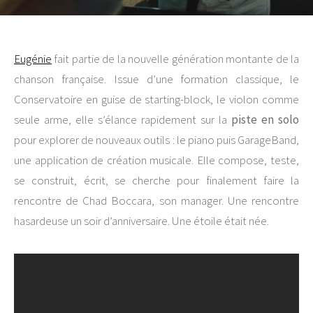
Eugénie
fait partie de la nouvelle génération montante de la
chanson française. Issue d’une formation classique, le
Conservatoire en guise de starting-block, le violon comme
seule arme, elle s’élance rapidement sur la
piste en solo
pour explorer de nouveaux outils : le piano puis GarageBand,
une application de création musicale. Elle compose, teste,
se construit, écrit, se cherche pour finalement faire la
rencontre de Chad Boccara, son manager. Une rencontre
hasardeuse un soir d’anniversaire. Une étoile était née.