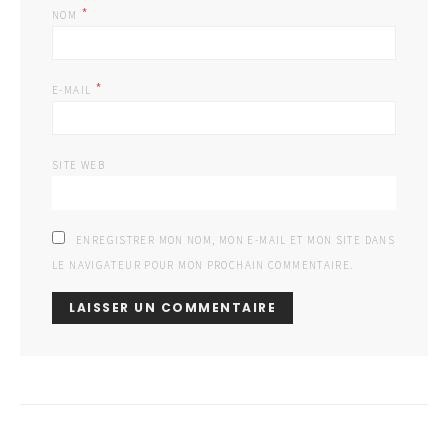
*
NOM
*
E-MAIL
SITE WEB
ENREGISTRER MON NOM, MON E-MAIL ET MON SITE DANS
LE NAVIGATEUR POUR MON PROCHAIN COMMENTAIRE.