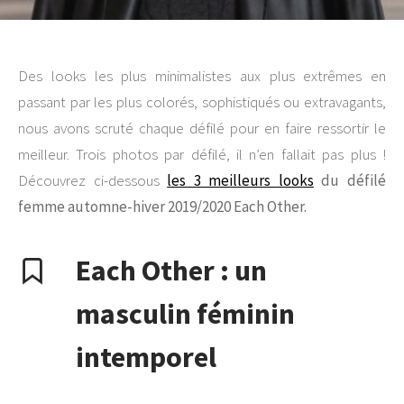
Des looks les plus minimalistes aux plus extrêmes en
passant par les plus colorés, sophistiqués ou extravagants,
nous avons scruté chaque défilé pour en faire ressortir le
meilleur. Trois photos par défilé, il n’en fallait pas plus !
Découvrez ci-dessous
les 3 meilleurs looks
du défilé
femme automne-hiver 2019/2020 Each Other.
Each Other : un
masculin féminin
intemporel