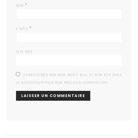
*
NOM
*
E-MAIL
SITE WEB
ENREGISTRER MON NOM, MON E-MAIL ET MON SITE DANS
LE NAVIGATEUR POUR MON PROCHAIN COMMENTAIRE.