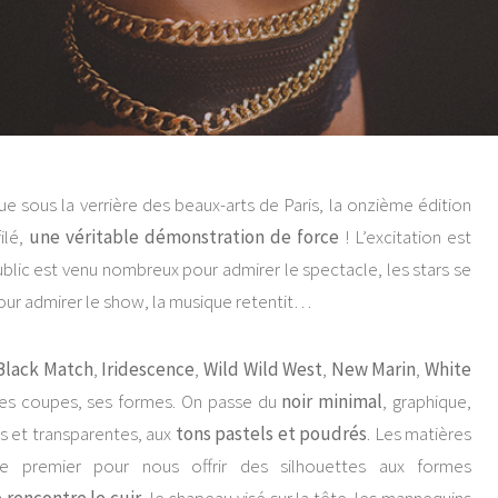
e sous la verrière des beaux-arts de Paris, la onzième édition
ilé,
une véritable démonstration de force
! L’excitation est
blic est venu nombreux pour admirer le spectacle, les stars se
pour admirer le show, la musique retentit…
Black Match
,
Iridescence
,
Wild Wild West
,
New Marin
,
White
es coupes, ses formes. On passe du
noir minimal
, graphique,
s et transparentes, aux
tons pastels et poudrés
. Les matières
e premier pour nous offrir des silhouettes aux formes