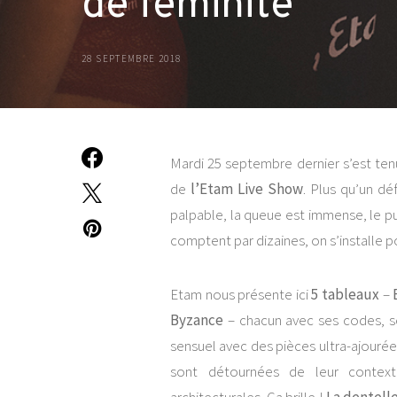
de féminité
28 SEPTEMBRE 2018
Mardi 25 septembre dernier s’est tenu
de
l’Etam Live Show
. Plus qu’un déf
palpable, la queue est immense, le pu
comptent par dizaines, on s’installe 
Etam nous présente ici
5 tableaux
–
Byzance
– chacun avec ses codes, s
sensuel avec des pièces ultra-ajourée
sont détournées de leur context