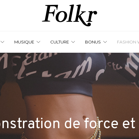
MUSIQUE
CULTURE
BONUS
FASHION 
stration de force et