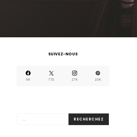
SUIVEZ-NOUS
9K
770
27K
10K
RECHERCHEZ