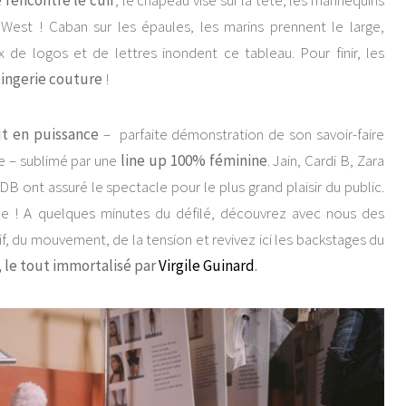
 rencontre le cuir
, le chapeau visé sur la tête, les mannequins
est ! Caban sur les épaules, les marins prennent le large,
x de logos et de lettres inondent ce tableau. Pour finir, les
 lingerie couture
!
t en puissance
– parfaite démonstration de son savoir-faire
de – sublimé par une
line up 100% féminine
. Jain, Cardi B, Zara
 ont assuré le spectacle pour le plus grand plaisir du public.
ible ! A quelques minutes du défilé, découvrez avec nous des
 vif, du mouvement, de la tension et revivez ici les backstages du
 le tout immortalisé par
Virgile Guinard
.