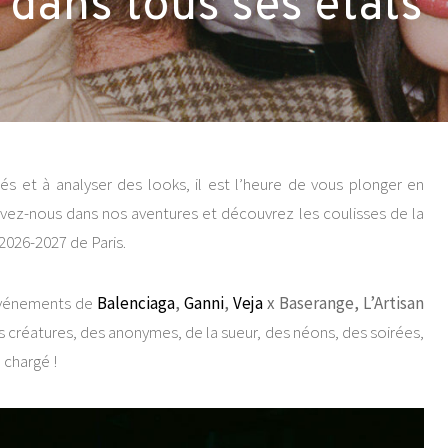
 dans tous ses états
és et à analyser des looks, il est l’heure de vous plonger en
ivez-nous dans nos aventures et découvrez les coulisses de la
026-2027 de Paris.
vénements de
Balenciaga
,
Ganni
,
Veja
x Baserange, L’Artisan
s créatures, des anonymes, de la sueur, des néons, des soirées,
 chargé !