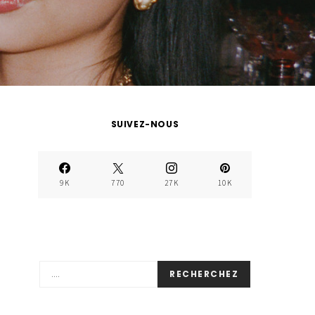
SUIVEZ-NOUS
9K
770
27K
10K
RECHERCHEZ