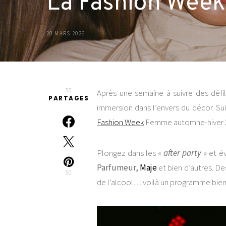
La Fashion Week
20 MARS 2026
50
Après une semaine à suivre des défil
PARTAGES
immersion dans l’envers du décor. Su
Fashion Week
Femme automne-hiver 2
Plongez dans les «
after party
» et é
Parfumeur,
Maje
et bien d’autres. De
50
de l’alcool… voilà un programme bien