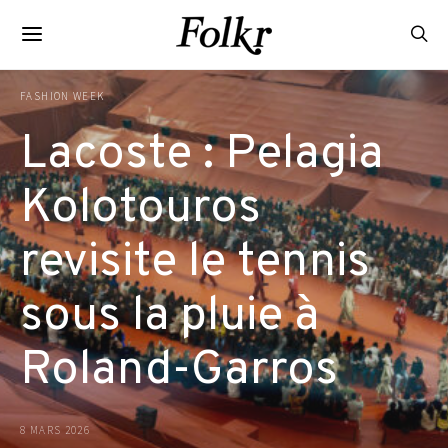
FASHION WEEK
Lacoste : Pelagia
Kolotouros
revisite le tennis
sous la pluie à
Roland-Garros
8 MARS 2026