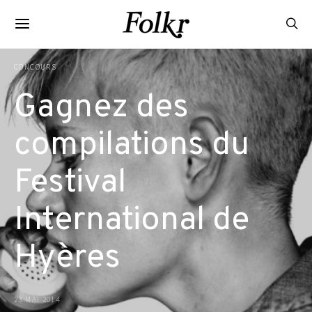
CONCOURS
Gagnez des
compilations du
Festival
International de
Hyères
23 MAI 2014