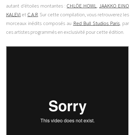
autant d’étoiles montantes :
CHLÖE HOWL
,
JAAKKO EINO
KALEVI
et
C.A.R
. Sur cette compilation, vous retrouverez les
morceaux inédits composés au
Red Bull Studios Paris
, par
ces artistes programmés en exclusivité pour cette édition.