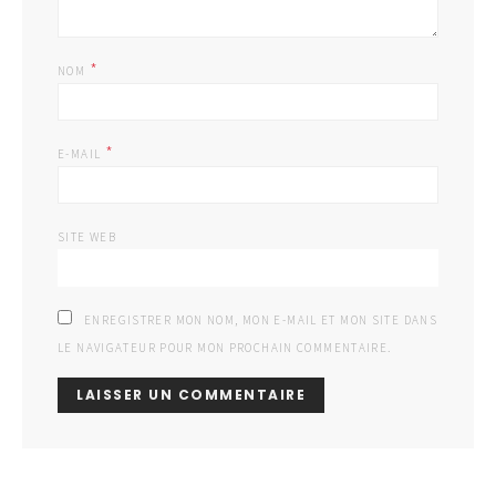
*
NOM
*
E-MAIL
SITE WEB
ENREGISTRER MON NOM, MON E-MAIL ET MON SITE DANS
LE NAVIGATEUR POUR MON PROCHAIN COMMENTAIRE.