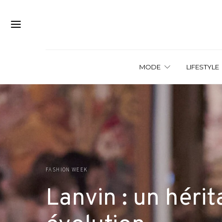
MODE
LIFESTYLE
FASHION WEEK
Lanvin : un héri