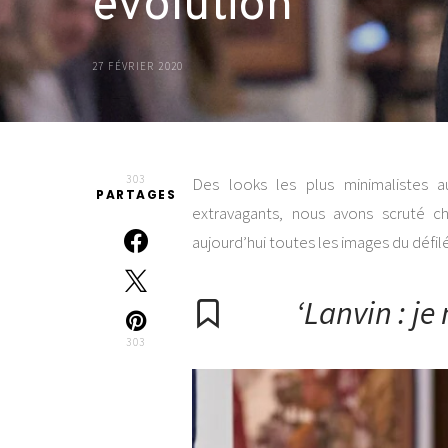
évolution
27 FÉVRIER 2020
303
Des looks les plus minimalistes a
PARTAGES
extravagants, nous avons scruté ch
aujourd’hui toutes les images du défil
‘Lanvin : je
303