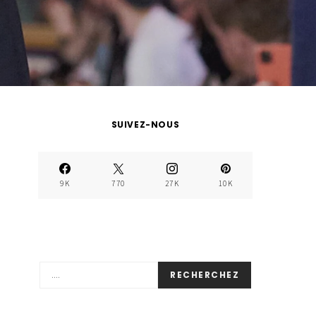
SUIVEZ-NOUS
9K
770
27K
10K
RECHERCHEZ