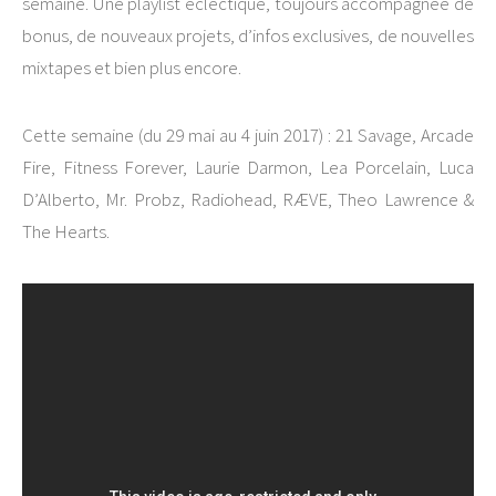
semaine. Une playlist éclectique, toujours accompagnée de
bonus, de nouveaux projets, d’infos exclusives, de nouvelles
mixtapes et bien plus encore.
Cette semaine (du 29 mai au 4 juin 2017) : 21 Savage, Arcade
Fire, Fitness Forever, Laurie Darmon, Lea Porcelain, Luca
D’Alberto, Mr. Probz, Radiohead, RÆVE, Theo Lawrence &
The Hearts.