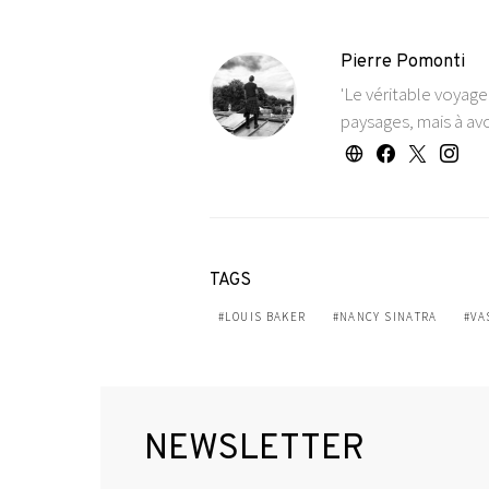
Pierre Pomonti
'Le véritable voyag
paysages, mais à avo
TAGS
LOUIS BAKER
NANCY SINATRA
VA
NEWSLETTER