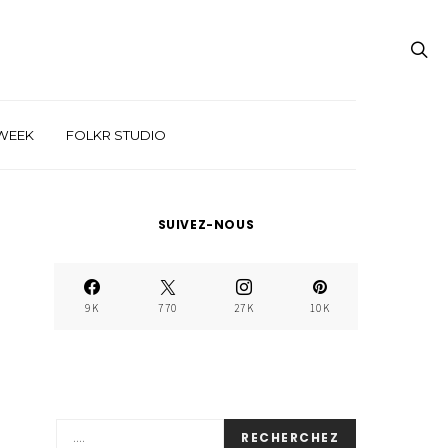
WEEK
FOLKR STUDIO
SUIVEZ-NOUS
9K
770
27K
10K
RECHERCHEZ