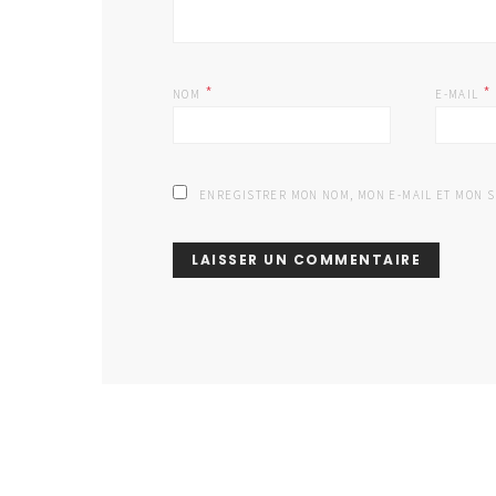
*
*
NOM
E-MAIL
ENREGISTRER MON NOM, MON E-MAIL ET MON 