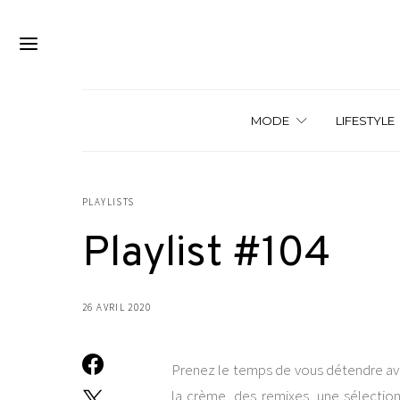
MODE
LIFESTYLE
PLAYLISTS
Playlist #104
26 AVRIL 2020
Prenez le temps de vous détendre avec
la crème, des remixes, une sélection 