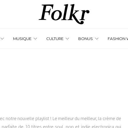
MUSIQUE
CULTURE
BONUS
FASHION 
 notre nouvelle playlist ! Le meilleur du meilleur, la crème de
parfaite de 10 titres entre soul, pop et indie electronica qui