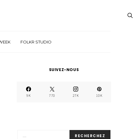
WEEK
FOLKR STUDIO
SUIVEZ-NOUS
9K
770
27K
10K
RECHERCHEZ