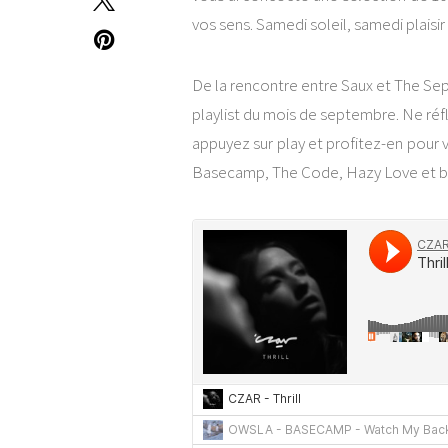
vos sens. Samedi soleil, samedi plaisir
De la rencontre entre Saux et The S
playlist du mois de septembre. Ne réfl
appuyez sur play et profitez-en pour 
Basecamp, The Code, Hazy Love et bi