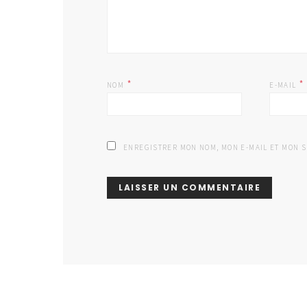
*
*
NOM
E-MAIL
ENREGISTRER MON NOM, MON E-MAIL ET MON 