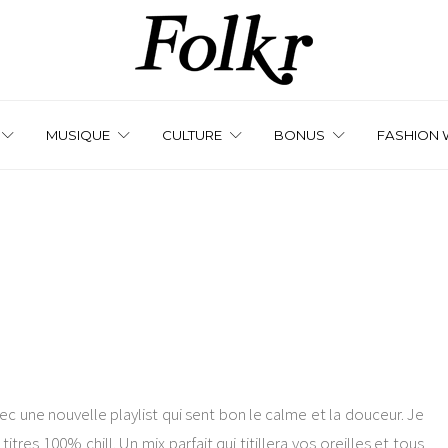
MUSIQUE
CULTURE
BONUS
FASHION 
 une nouvelle playlist qui sent bon le calme et la douceur. Je
tres 100% chill. Un mix parfait qui titillera vos oreilles et tous