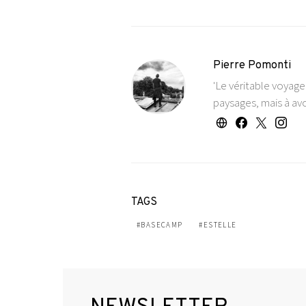
Pierre Pomonti
'Le véritable voyag
paysages, mais à avo
TAGS
BASECAMP
ESTELLE