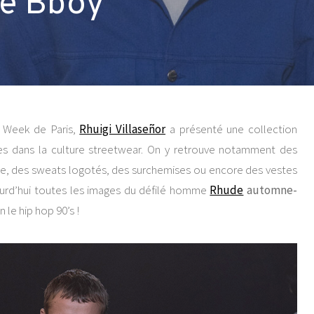
ce Bboy
n Week de Paris,
Rhuigi Villaseñor
a présenté une collection
s dans la culture streetwear. On y retrouve notamment des
ure, des sweats logotés, des surchemises ou encore des vestes
jourd’hui toutes les images du défilé homme
Rhude
automne-
n le hip hop 90’s !