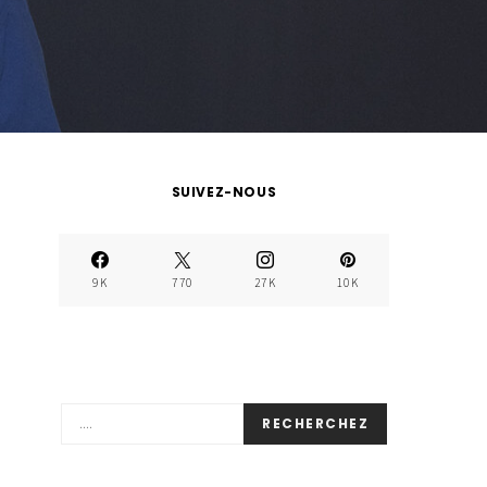
SUIVEZ-NOUS
9K
770
27K
10K
RECHERCHEZ