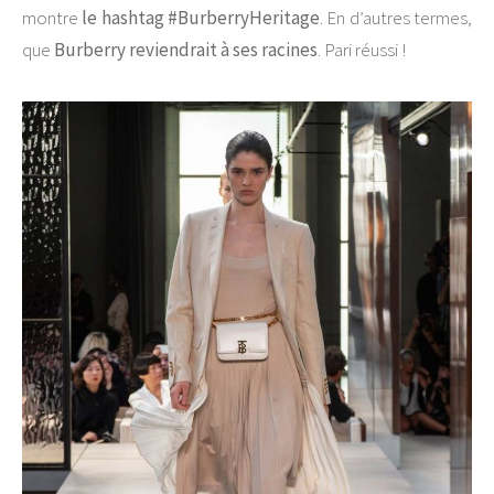
montre
le hashtag #BurberryHeritage
. En d’autres termes,
que
Burberry reviendrait à ses racines
. Pari réussi !