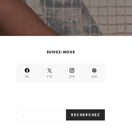
SUIVEZ-NOUS
9K
770
27K
10K
RECHERCHEZ