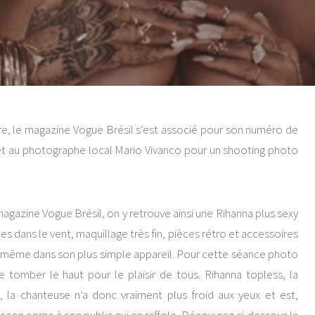
re, le magazine Vogue Brésil s’est associé pour son numéro de
et au photographe local Mario Vivanco pour un shooting photo
agazine Vogue Brésil, on y retrouve ainsi une Rihanna plus sexy
 dans le vent, maquillage très fin, pièces rétro et accessoires
d, même dans son plus simple appareil. Pour cette séance photo
re tomber le haut pour le plaisir de tous. Rihanna topless, la
t, la chanteuse n’a donc vraiment plus froid aux yeux et est,