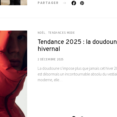
PARTAGER
NOËL
TENDANCES MODE
Tendance 2025 : la doudoune,
hivernal
2 DÉCEMBRE 2025
La doudoune s’impose plus que jamais cet hiver 2
est désormais un incontournable absolu du vestiai
moderne, elle…