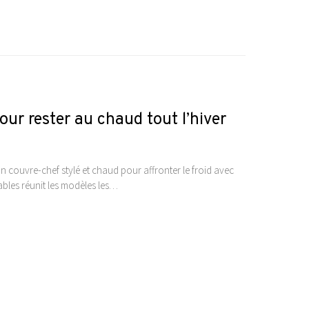
ur rester au chaud tout l’hiver
n couvre-chef stylé et chaud pour affronter le froid avec
ables réunit les modèles les…