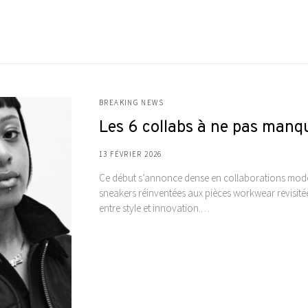
BREAKING NEWS
Les 6 collabs à ne pas manqu
13 FÉVRIER 2026
Ce début s’annonce dense en collaborations mode,
sneakers réinventées aux pièces workwear revisitée
entre style et innovation.…