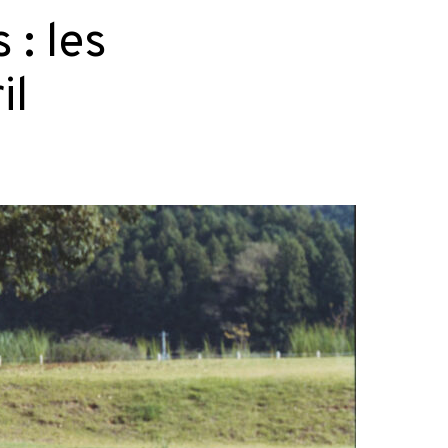
 : les
il